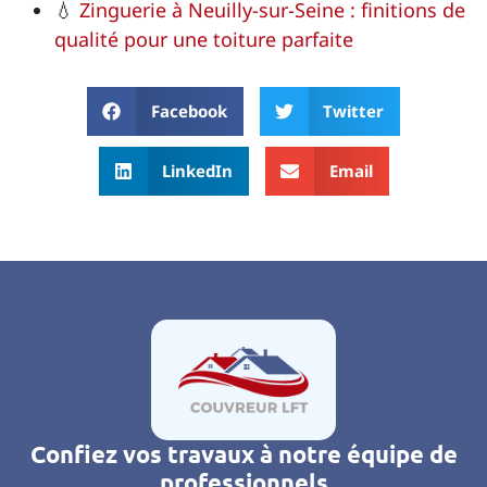
💧
Zinguerie à Neuilly-sur-Seine : finitions de
qualité pour une toiture parfaite
Facebook
Twitter
LinkedIn
Email
Confiez vos travaux à notre équipe de
professionnels